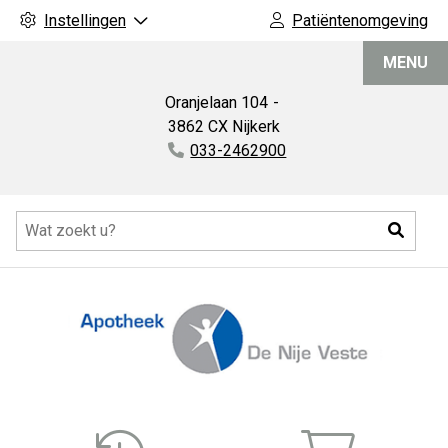
Instellingen
Patiëntenomgeving
Apotheek
MENU
De
Nije
Oranjelaan
104
Veste
3862 CX
Nijkerk
Tel:
033-2462900
Hoofdmenu
Zoeke