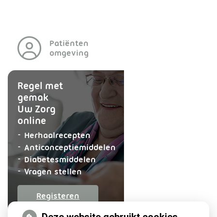
Patiënten
omgeving
Regel met
gemak
Uw Zorg
online
aanvragen
Herhaalrecepten
aanvragen
Anticonceptiemiddelen
aanvragen
Diabetesmiddelen
Vragen stellen
op
Registeren
patiëntenomgeving