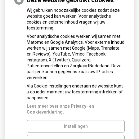
Deze website gebruikt cookies
Apotheek
De
Wij gebruiken noodzakelijke cookies zodat deze
Nije
website goed kan werken. Voor analytische
cookies en externe inhoud vragen wij uw
Veste
toestemming.
Voor analytische cookies werken wij samen met
Matomo en Google Analytics. Voor externe inhoud
werken wij samen met Google (Maps, Translate
U heeft geen toestemming gegeven voor
en Reviews), YouTube, Vimeo, Facebook,
externe inhoud
die nodig is om dit te
Instagram, X (Twitter), Qualizorg,
zien.
Patiëntenvertellen en ZorgkaartNederland. Deze
Cookie-instellingen wijzigen
partijen kunnen gegevens zoals uw IP-adres
verwerken.
Via Cookie-instellingen onderaan de website kunt
u op ieder moment uw toestemming intrekken of
aanpassen.
Lees meer over onze Privacy- en
Cookieverklaring.
Instellingen