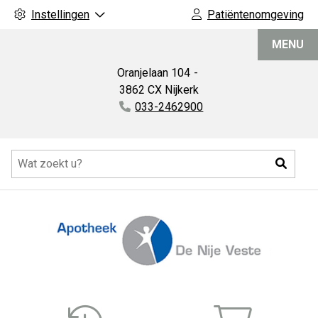
Instellingen
Patiëntenomgeving
Apotheek
MENU
De
Nije
Oranjelaan
104
Veste
3862 CX
Nijkerk
Tel:
033-2462900
Hoofdmenu
Zoeke