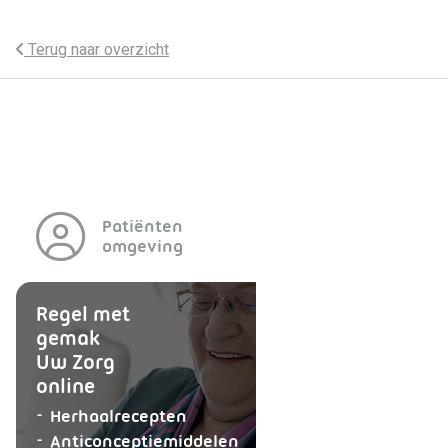
Terug naar overzicht
Patiënten
omgeving
Regel met
gemak
Uw Zorg
online
aanvragen
Herhaalrecepten
aanvragen
Anticonceptiemiddelen