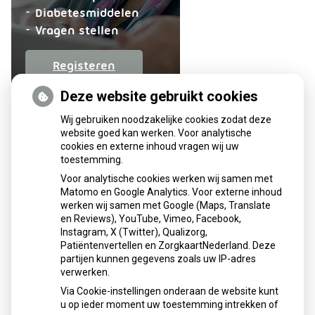
aanvragen
Diabetesmiddelen
Vragen stellen
op
Registeren
patiëntenomgeving
Deze website gebruikt cookies
Apotheek
De
Wij gebruiken noodzakelijke cookies zodat deze
Nije
website goed kan werken. Voor analytische
cookies en externe inhoud vragen wij uw
Veste
toestemming.
Voor analytische cookies werken wij samen met
Matomo en Google Analytics. Voor externe inhoud
werken wij samen met Google (Maps, Translate
U heeft geen toestemming gegeven voor
en Reviews), YouTube, Vimeo, Facebook,
externe inhoud
die nodig is om dit te
Instagram, X (Twitter), Qualizorg,
zien.
Patiëntenvertellen en ZorgkaartNederland. Deze
Cookie-instellingen wijzigen
partijen kunnen gegevens zoals uw IP-adres
verwerken.
Via Cookie-instellingen onderaan de website kunt
u op ieder moment uw toestemming intrekken of